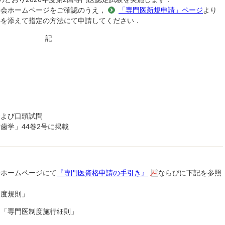
学会ホームページをご確認のうえ，
「専門医新規申請」ページ
より
料を添えて指定の方法にて申請してください．
記
および口頭試問
歯学」44巻2号に掲載
会ホームページにて
『専門医資格申請の手引き』
ならびに下記を参照
制度規則」
→「専門医制度施行細則」