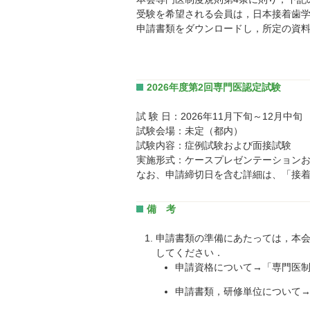
受験を希望される会員は，日本接着歯
申請書類をダウンロードし，所定の資
2026年度第2回専門医認定試験
試 験 日：2026年11月下旬～12月中旬
試験会場：未定（都内）
試験内容：症例試験および面接試験
実施形式：ケースプレゼンテーション
なお、申請締切日を含む詳細は、「接着
備 考
申請書類の準備にあたっては，本
してください．
申請資格について→「専門医
申請書類，研修単位について